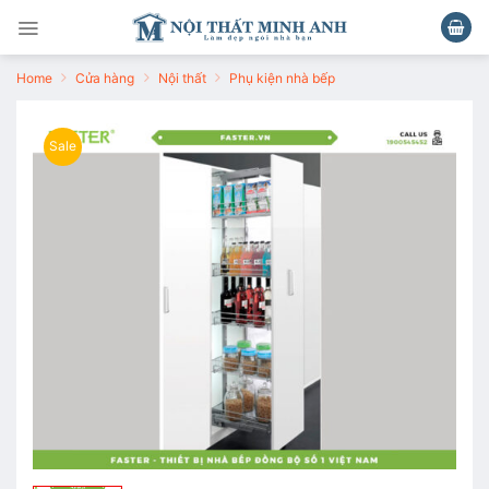
Chuyển
đến
nội
Home
Cửa hàng
Nội thất
Phụ kiện nhà bếp
dung
Sale