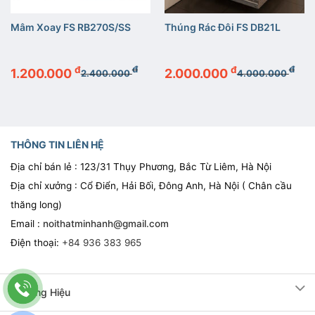
Mâm Xoay FS RB270S/SS
Thúng Rác Đôi FS DB21L
đ
đ
đ
đ
1.200.000
2.000.000
2.400.000
4.000.000
THÔNG TIN LIÊN HỆ
Địa chỉ bán lẻ : 123/31 Thụy Phương, Bắc Từ Liêm, Hà Nội
Địa chỉ xưởng : Cổ Điển, Hải Bối, Đông Anh, Hà Nội ( Chân cầu
thăng long)
Email :
noithatminhanh@gmail.com
Điện thoại:
+84 936 383 965
Thương Hiệu