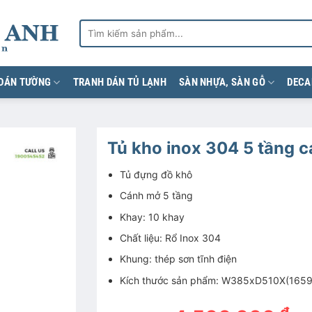
Search
for:
 DÁN TƯỜNG
TRANH DÁN TỦ LẠNH
SÀN NHỰA, SÀN GỖ
DECA
Tủ kho inox 304 5 tầng 
Tủ đựng đồ khô
Cánh mở 5 tầng
Khay: 10 khay
Chất liệu: Rổ Inox 304
Khung: thép sơn tĩnh điện
Kích thước sản phẩm: W385xD510X(165