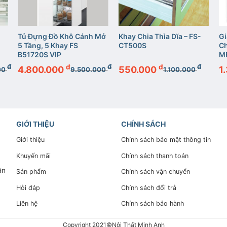
+
+
Tủ Đựng Đồ Khô Cánh Mở
Khay Chia Thìa Dĩa – FS-
Gi
5 Tầng, 5 Khay FS
CT500S
Ch
B51720S VIP
M
đ
đ
đ
đ
đ
4.800.000
550.000
1
00
9.500.000
1.100.000
GIỚI THIỆU
CHÍNH SÁCH
Giới thiệu
Chính sách bảo mật thông tin
Khuyến mãi
Chính sách thanh toán
ân
Sản phẩm
Chính sách vận chuyển
Hỏi đáp
Chính sách đổi trả
Liên hệ
Chính sách bảo hành
Copyright 2021©Nội Thất Minh Anh