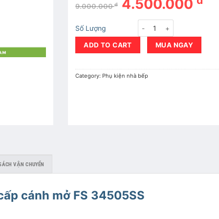
đ
4.500.000
đ
9.000.000
Tủ kho inox 304 5 tầng ca
Số Lượng
ADD TO CART
MUA NGAY
Category:
Phụ kiện nhà bếp
SÁCH VẬN CHUYỂN
o cấp cánh mở FS 34505SS