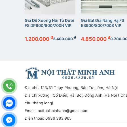
+
+
FS DB21L
Giá Để Xoong Nồi Tủ Dưới
Giá Bát Đĩa Nâng Hạ FS
FS DP900/800/700N VIP
EB900/800/700S VIP
đ
đ
đ
đ
1.200.000
4.850.000
.000.000
2.400.000
9.700.0
Địa chỉ : 123/31 Thụy Phương, Bắc Từ Liêm, Hà Nội
Địa chỉ xưởng : Cổ Điển, Hải Bối, Đông Anh, Hà Nội ( Ch
cầu thăng long)
Email :
noithatminhanh@gmail.com
Điện thoại:
0936 383 965