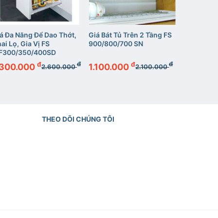
+
+
+
á Đa Năng Để Dao Thớt,
Giá Bát Tủ Trên 2 Tầng FS
Giá Đa Nă
ai Lọ, Gia Vị FS
900/800/700 SN
Chai Lọ, 
F300/350/400SD
300/350
đ
đ
đ
đ
.300.000
1.100.000
1.600.
2.600.000
2.100.000
THEO DÕI CHÚNG TÔI