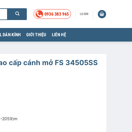
0936 383 965
LOGIN
L DÁN KÍNH
GIỚI THIỆU
LIÊN HỆ
cao cấp cánh mở FS 34505SS
9-2059)m