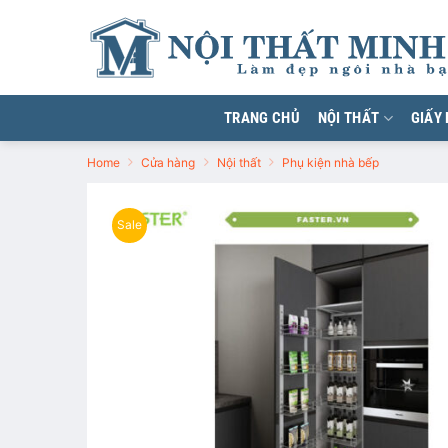
Chuyển
đến
nội
dung
TRANG CHỦ
NỘI THẤT
GIẤY
Home
Cửa hàng
Nội thất
Phụ kiện nhà bếp
Sale