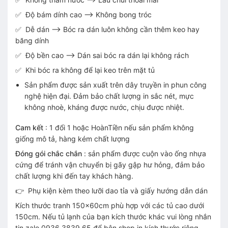
✅ Độ bám dính cao --> Không bong tróc
✅ Dễ dán --> Bóc ra dán luôn không cần thêm keo hay
băng dính
✅ Độ bền cao --> Dán sai bóc ra dán lại không rách
✅ Khi bóc ra không để lại keo trên mặt tủ
Sản phẩm được sản xuất trên dây truyền in phun công
nghệ hiện đại. Đảm bảo chất lượng in sắc nét, mực
không nhoè, kháng được nước, chịu được nhiệt.
Cam kết
: 1 đổi 1 hoặc HoànTiền nếu sản phẩm không
giống mô tả, hàng kém chất lượng
Đóng gói chắc chắn
: sản phẩm được cuộn vào ống nhựa
cứng để tránh vận chuyển bị gãy gập hư hỏng, đảm bảo
chất lượng khi đến tay khách hàng.
👉 Phụ kiện kèm theo lưỡi dao tỉa và giấy hướng dẫn dán
Kích thước tranh 150x60cm phù hợp với các tủ cao dưới
150cm. Nếu tủ lạnh của bạn kích thước khác vui lòng nhắn
tin zalo 0936.3839.65 để bên shop in kích thước riêng