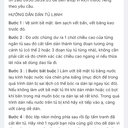
theo yêu cầu.
HƯỚNG DẪN DÁN TỦ LẠNH
Bước 1
: Vệ sinh bề mặt: làm sạch vết bẩn, vết băng keo
trước đó.
Bước 2
: Đo ước chừng dư ra 1 chút chiều cao của từng
ngăn tủ sau đó cắt tấm dán thành từng đoạn tương ứng
cánh tủ (có thể 2 hoặc 3 đoạn tùy tủ từng nhà), không cần
phải cắt và đo chính xác các chiều cao ngang vì nếu thừa
lát nữa sẽ dùng dao tỉa đi.
Bước 3
: (
Bước bắt buộc
) Làm ướt bề mặt tủ bằng nước
lau kính hoặc nước rửa chén pha loãng (mục đích để trong
quá trình dán bị sai lệch có thể bóc ra dán lại ngay lúc đó).
Nếu không làm ướt bề mặt tủ thì khi dán nhăn hoặc có bọt
khí bên trong mà muốn bóc ra dán lại sẽ rất khó. Trong quá
trình dán nếu nước trên tủ bị khô hãy xịt tiếp vào ạ, càng
ướt càng dễ dán.
Bước 4
: Bóc lớp nilon mỏng phía sau rồi ốp tấm tranh đã
cắt lên tủ. Hãy nhờ 1 người bạn nữa cùng giữ cho dễ dán vì