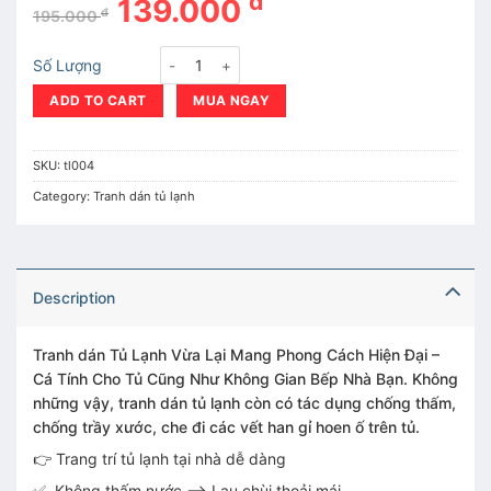
đ
139.000
đ
195.000
Tranh dán tủ lạnh muôn hoa khoe sắc quantity
Số Lượng
ADD TO CART
MUA NGAY
SKU:
tl004
Category:
Tranh dán tủ lạnh
Description
Tranh dán Tủ Lạnh Vừa Lại Mang Phong Cách Hiện Đại –
Cá Tính Cho Tủ Cũng Như Không Gian Bếp Nhà Bạn. Không
những vậy, tranh dán tủ lạnh còn có tác dụng chống thấm,
chống trầy xước, che đi các vết han gỉ hoen ố trên tủ.
👉 Trang trí tủ lạnh tại nhà dễ dàng
✅ Không thấm nước --> Lau chùi thoải mái