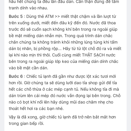
hầu hết chúng ta đều lần đầu dán. Cẩn thận đừng để tấm
tranh dính vào nhau.
Bước 5
: Dùng thẻ ATM >> miết thật chậm và lần lượt từ
trên xuống dưới, miết đến đâu kỹ đến đó. Nước đã thoa
trước đó sẽ cuốn sạch không khí bên trong ra ngoài giúp
bề mặt miếng dán nhẵn mịn. Trong quá trình dán chắc
chắn chúng ta không tránh khỏi những lúng túng khi tấm
dán bị nhăn, bị phồng rộp… Hãy từ từ lột chỗ đó ra và miết
lại khi nào mịn thì thôi. Cuối cùng miết THẬT SẠCH nước
bên trong ra ngoài giúp lớp keo của miếng dán dính chắc
vào bề mặt cần dán.
Bước 6
: Chiếc tủ lạnh đã gần như được lột xác tươi mới
hơn rồi. Giờ chúng ta sẽ dùng lưỡi dao tỉa shop gửi để tỉa
hết các chỗ thừa ở các mép cạnh tủ. Nếu không tỉa đi mà
dán trùm lên cái mép đó nước vẫn đọng lại bên trong. Chỗ
nào có bọt khí nổi lên hãy dùng mũi dao châm nhẹ cho
thoát hết hơi ra các bạn nhé.
Vậy là đã xong, giờ chiếc tủ lạnh đã trở nên bắt mắt hơn
trong gian bếp rồi.