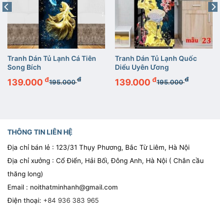
Tranh Dán Tủ Lạnh Cá Tiên
Tranh Dán Tủ Lạnh Quốc
Song Bích
Diểu Uyên Ương
đ
đ
đ
đ
139.000
139.000
195.000
195.000
THÔNG TIN LIÊN HỆ
Địa chỉ bán lẻ : 123/31 Thụy Phương, Bắc Từ Liêm, Hà Nội
Địa chỉ xưởng : Cổ Điển, Hải Bối, Đông Anh, Hà Nội ( Chân cầu
thăng long)
Email :
noithatminhanh@gmail.com
Điện thoại:
+84 936 383 965