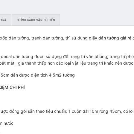
 TRẢ
CHÍNH SÁCH VẬN CHUYỂN
xốp dán tường, tranh dán tường, thì sử dụng
giấy dán tường giá rẻ
đ
y decal dán tường được sử dụng để trang trí văn phòng, trang trí 
ắt mắt, giá thành thấp hơn các loại vật liệu trang trí khác nên đượ
45cm dán được diện tích 4,5m2 tường
IỆM CHI PHÍ
ược đóng gói sẵn theo tiêu chuẩn: 1 cuộn dài 10m rộng 45cm, có lõi
ấm nước.