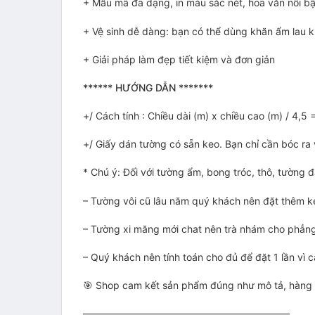
+ Mẫu mã đa dạng, in màu sắc nét, hoa văn nổi bậ
+ Vệ sinh dễ dàng: bạn có thể dùng khăn ẩm lau k
+ Giải pháp làm đẹp tiết kiệm và đơn giản
****** HƯỚNG DẪN *******
+/ Cách tính : Chiều dài (m) x chiều cao (m) / 4,5
+/ Giấy dán tường có sẵn keo. Bạn chỉ cần bóc ra
* Chú ý: Đối với tường ẩm, bong tróc, thô, tườn
– Tường vôi cũ lâu năm quý khách nên đặt thêm 
– Tường xi măng mới chat nên trà nhám cho phẳ
– Quý khách nên tính toán cho đủ để đặt 1 lần vì 
🎯 Shop cam kết sản phẩm đúng như mô tả, hàng lỗ
—————————————————————