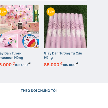
Sale
Sale
Sale
+
+
+
ấy Dán Tường
Giấy Dán Tường Tú Cầu
Giấy Dán
oraemon Hồng
Hồng
Hồng Châ
đ
đ
đ
đ
5.000
85.000
85.00
105.000
105.000
THEO DÕI CHÚNG TÔI