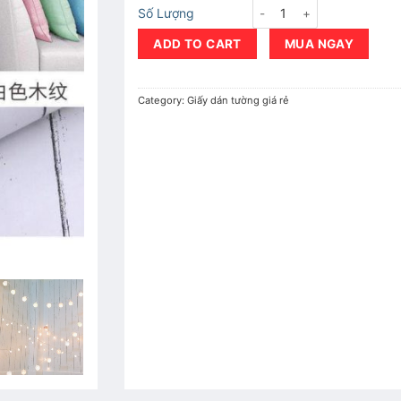
Giấy dán tường Giả Gỗ Trắ
Số Lượng
ADD TO CART
MUA NGAY
Category:
Giấy dán tường giá rẻ