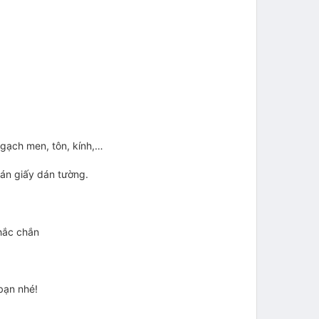
 gạch men, tôn, kính,…
dán giấy dán tường.
hắc chắn
bạn nhé!