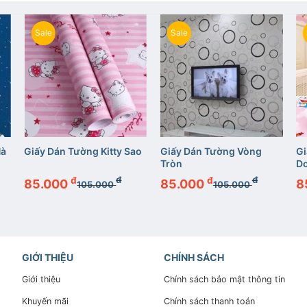
Sale
Sale
+
+
Hà
Giấy Dán Tường Kitty Sao
Giấy Dán Tường Vòng
Gi
Tròn
D
đ
đ
đ
đ
85.000
85.000
8
105.000
105.000
GIỚI THIỆU
CHÍNH SÁCH
Giới thiệu
Chính sách bảo mật thông tin
Khuyến mãi
Chính sách thanh toán